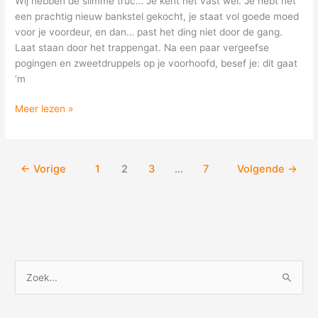
Wij hebben de slimme truc… Je kent het vast wel. Je hebt net
het
een prachtig nieuw bankstel gekocht, je staat vol goede moed
trappengat?
voor je voordeur, en dan… past het ding niet door de gang.
Laat staan door het trappengat. Na een paar vergeefse
pogingen en zweetdruppels op je voorhoofd, besef je: dit gaat
‘m
Meer lezen »
←
Vorige
1
2
3
…
7
Volgende
→
Z
o