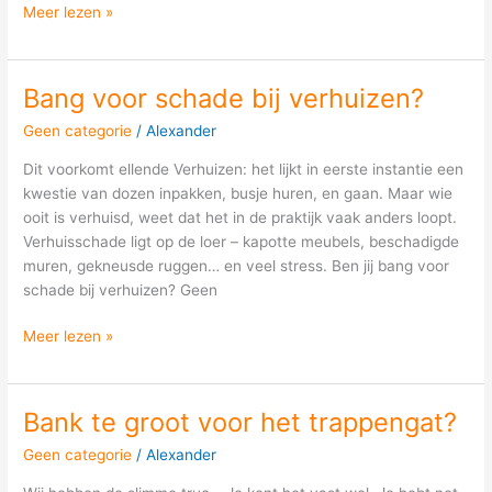
Meer lezen »
Bang voor schade bij verhuizen?
Bang
voor
Geen categorie
/
Alexander
schade
bij
Dit voorkomt ellende Verhuizen: het lijkt in eerste instantie een
verhuizen?
kwestie van dozen inpakken, busje huren, en gaan. Maar wie
ooit is verhuisd, weet dat het in de praktijk vaak anders loopt.
Verhuisschade ligt op de loer – kapotte meubels, beschadigde
muren, gekneusde ruggen… en veel stress. Ben jij bang voor
schade bij verhuizen? Geen
Meer lezen »
Bank te groot voor het trappengat?
Bank
te
Geen categorie
/
Alexander
groot
voor