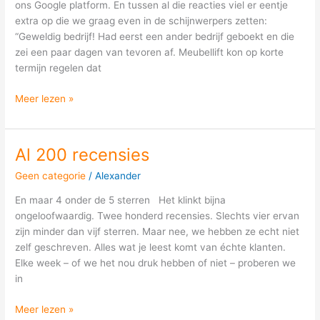
wel
ons Google platform. En tussen al die reacties viel er eentje
na.
extra op die we graag even in de schijnwerpers zetten:
“Geweldig bedrijf! Had eerst een ander bedrijf geboekt en die
zei een paar dagen van tevoren af. Meubellift kon op korte
termijn regelen dat
Meer lezen »
Al 200 recensies
Al
200
Geen categorie
/
Alexander
recensies
En maar 4 onder de 5 sterren Het klinkt bijna
ongeloofwaardig. Twee honderd recensies. Slechts vier ervan
zijn minder dan vijf sterren. Maar nee, we hebben ze echt niet
zelf geschreven. Alles wat je leest komt van échte klanten.
Elke week – of we het nou druk hebben of niet – proberen we
in
Meer lezen »