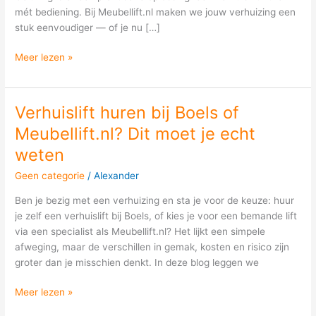
mét bediening. Bij Meubellift.nl maken we jouw verhuizing een
stuk eenvoudiger — of je nu […]
Meer lezen »
Verhuislift huren bij Boels of
Verhuislift
huren
Meubellift.nl? Dit moet je echt
bij
weten
Boels
of
Geen categorie
/
Alexander
Meubellift.nl?
Ben je bezig met een verhuizing en sta je voor de keuze: huur
Dit
je zelf een verhuislift bij Boels, of kies je voor een bemande lift
moet
via een specialist als Meubellift.nl? Het lijkt een simpele
je
afweging, maar de verschillen in gemak, kosten en risico zijn
echt
groter dan je misschien denkt. In deze blog leggen we
weten
Meer lezen »