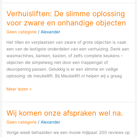
Verhuisliften: De slimme oplossing
Verhuisliften:
De
voor zware en onhandige objecten
slimme
Geen categorie
/
Alexander
oplossing
voor
Het tillen en verplaatsen van zware of grote objecten is vaak
zware
een van de lastigste onderdelen van een verhuizing. Denk aan
en
wasmachines, banken, kasten, of zelfs complete keukens –
onhandige
objecten die simpelweg niet door een trappengat of
objecten
deuropening passen. Gelukkig is er een slimme en veilige
oplossing: de meubellift. Bij Meubellift.nl helpen wij u graag
Meer lezen »
Wij komen onze afspraken wel na.
Wij
komen
Geen categorie
/
Alexander
onze
afspraken
Vorige week behaalden we een mooie mijlpaal: 200 reviews op