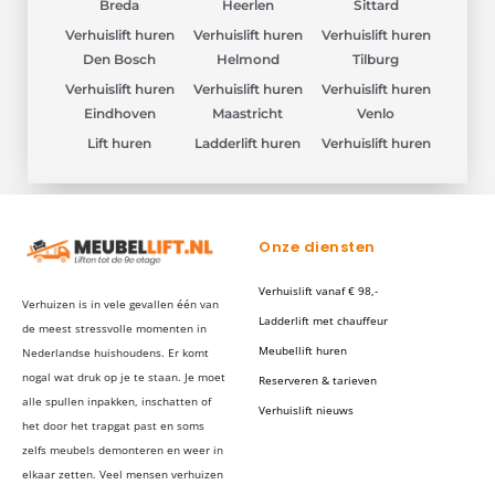
Breda
Heerlen
Sittard
Verhuislift huren
Verhuislift huren
Verhuislift huren
Den Bosch
Helmond
Tilburg
Verhuislift huren
Verhuislift huren
Verhuislift huren
Eindhoven
Maastricht
Venlo
Lift huren
Ladderlift huren
Verhuislift huren
Onze diensten
Verhuislift vanaf € 98,-
Verhuizen is in vele gevallen één van
Ladderlift met chauffeur
de meest stressvolle momenten in
Meubellift huren
Nederlandse huishoudens. Er komt
nogal wat druk op je te staan. Je moet
Reserveren & tarieven
alle spullen inpakken, inschatten of
Verhuislift nieuws
het door het trapgat past en soms
zelfs meubels demonteren en weer in
elkaar zetten. Veel mensen verhuizen