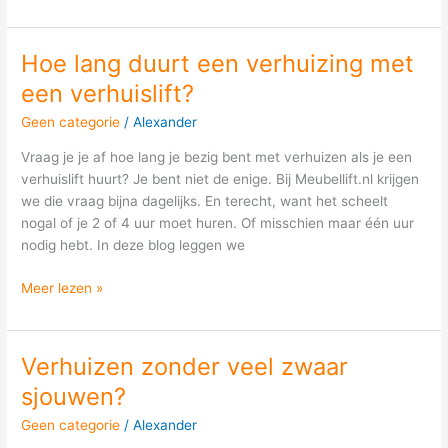
Hoe lang duurt een verhuizing met
Hoe
lang
een verhuislift?
duurt
Geen categorie
/
Alexander
een
verhuizing
Vraag je je af hoe lang je bezig bent met verhuizen als je een
met
verhuislift huurt? Je bent niet de enige. Bij Meubellift.nl krijgen
een
we die vraag bijna dagelijks. En terecht, want het scheelt
verhuislift?
nogal of je 2 of 4 uur moet huren. Of misschien maar één uur
nodig hebt. In deze blog leggen we
Meer lezen »
Verhuizen zonder veel zwaar
Verhuizen
zonder
sjouwen?
veel
Geen categorie
/
Alexander
zwaar