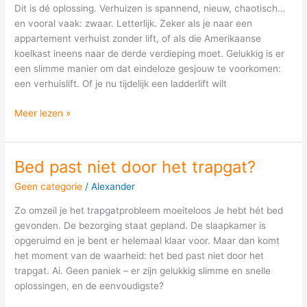
sjouwen?
Dit is dé oplossing. Verhuizen is spannend, nieuw, chaotisch…
en vooral vaak: zwaar. Letterlijk. Zeker als je naar een
appartement verhuist zonder lift, of als die Amerikaanse
koelkast ineens naar de derde verdieping moet. Gelukkig is er
een slimme manier om dat eindeloze gesjouw te voorkomen:
een verhuislift. Of je nu tijdelijk een ladderlift wilt
Meer lezen »
Bed past niet door het trapgat?
Bed
past
Geen categorie
/
Alexander
niet
door
Zo omzeil je het trapgatprobleem moeiteloos Je hebt hét bed
het
gevonden. De bezorging staat gepland. De slaapkamer is
trapgat?
opgeruimd en je bent er helemaal klaar voor. Maar dan komt
het moment van de waarheid: het bed past niet door het
trapgat. Ai. Geen paniek – er zijn gelukkig slimme en snelle
oplossingen, en de eenvoudigste?