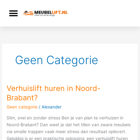
Ga
naar
de
inhoud
Geen Categorie
Verhuislift huren in Noord-
Verhuislift
huren
Brabant?
in
Geen categorie
/
Alexander
Noord-
Brabant?
Slim, snel en zonder stress Ben je van plan te verhuizen in
Noord-Brabant? Dan weet je dat het tillen van zware meubels
via smalle trappen vaak meer stress dan resultaat oplevert.
Gelukkig is er een praktische oplossing: een verhuislift huren