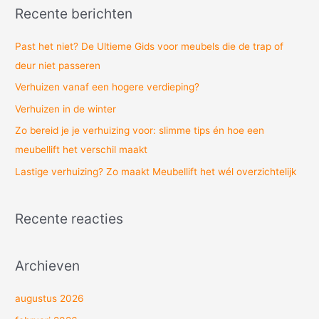
e
Recente berichten
k
n
Past het niet? De Ultieme Gids voor meubels die de trap of
a
deur niet passeren
a
Verhuizen vanaf een hogere verdieping?
r
Verhuizen in de winter
:
Zo bereid je je verhuizing voor: slimme tips én hoe een
meubellift het verschil maakt
Lastige verhuizing? Zo maakt Meubellift het wél overzichtelijk
Recente reacties
Archieven
augustus 2026