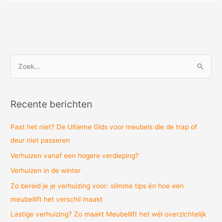
Z
o
e
Recente berichten
k
n
Past het niet? De Ultieme Gids voor meubels die de trap of
a
deur niet passeren
a
Verhuizen vanaf een hogere verdieping?
r
Verhuizen in de winter
:
Zo bereid je je verhuizing voor: slimme tips én hoe een
meubellift het verschil maakt
Lastige verhuizing? Zo maakt Meubellift het wél overzichtelijk