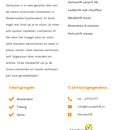
Verhuislift vanaf € 98,-
Verhuizen is in vele gevallen één van
Ladderlift met chauffeur
de meest stressvolle momenten in
Meubellift huren
Nederlandse huishoudens. Er komt
nogal wat druk op je te staan. Je moet
Reserveren & tarieven
alle spullen inpakken, inschatten of
Verhuislift nieuws
het door het trapgat past en soms
zelfs meubels demonteren en weer in
elkaar zetten. Veel mensen verhuizen
zelf, bijgestaan door vrienden en
familie. Onze meubellift zal je de
stress ontnemen en maakt verhuizen
een stuk gemakkelijker!
Vestigingen
Contactgegevens
Amsterdam
06 - 43710777
Tilburg
info@meubellift.nl
Venlo
Meubellift