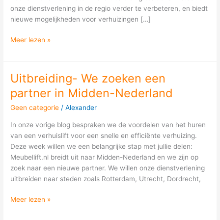
onze dienstverlening in de regio verder te verbeteren, en biedt
nieuwe mogelijkheden voor verhuizingen […]
Meer lezen »
Uitbreiding- We zoeken een
Uitbreiding-
We
partner in Midden-Nederland
zoeken
Geen categorie
/
Alexander
een
partner
In onze vorige blog bespraken we de voordelen van het huren
in
van een verhuislift voor een snelle en efficiënte verhuizing.
Midden-
Deze week willen we een belangrijke stap met jullie delen:
Nederland
Meubellift.nl breidt uit naar Midden-Nederland en we zijn op
zoek naar een nieuwe partner. We willen onze dienstverlening
uitbreiden naar steden zoals Rotterdam, Utrecht, Dordrecht,
Meer lezen »