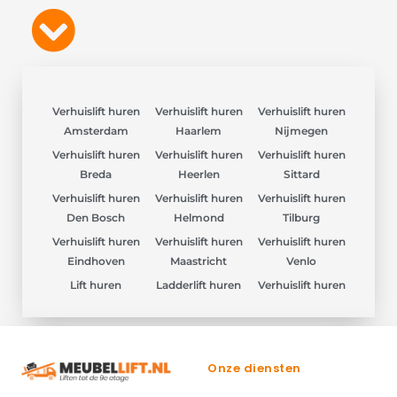
Verhuislift huren
Verhuislift huren
Verhuislift huren
Amsterdam
Haarlem
Nijmegen
Verhuislift huren
Verhuislift huren
Verhuislift huren
Breda
Heerlen
Sittard
Verhuislift huren
Verhuislift huren
Verhuislift huren
Den Bosch
Helmond
Tilburg
Verhuislift huren
Verhuislift huren
Verhuislift huren
Eindhoven
Maastricht
Venlo
Lift huren
Ladderlift huren
Verhuislift huren
Onze diensten