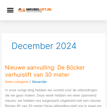
Ga
naar
de
inhoud
December 2024
Nieuwe aanvulling: De Böcker
Nieuwe
aanvulling:
verhuislift van 30 meter
De
Geen categorie
/
Alexander
Böcker
verhuislift
In onze vorige blog hebben we verteld over de uitbreidingen
van
die we gaan maken. Deze week hebben we weer spannend
30
nieuws: we hebben ons wagenpark uitgebreid met een nieuwe
meter
Böcker lift van 30 meter! Deze uitbreiding stelt ons in staat om