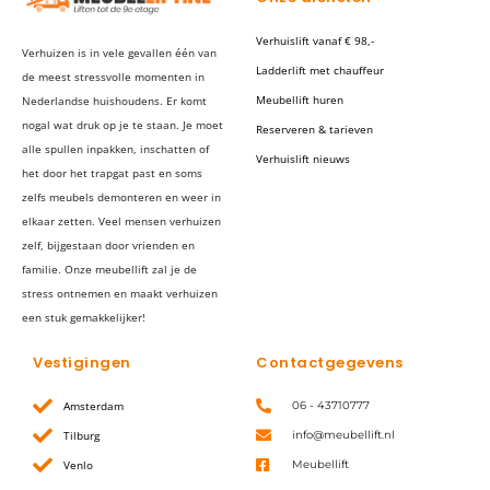
Verhuislift vanaf € 98,-
Verhuizen is in vele gevallen één van
Ladderlift met chauffeur
de meest stressvolle momenten in
Meubellift huren
Nederlandse huishoudens. Er komt
nogal wat druk op je te staan. Je moet
Reserveren & tarieven
alle spullen inpakken, inschatten of
Verhuislift nieuws
het door het trapgat past en soms
zelfs meubels demonteren en weer in
elkaar zetten. Veel mensen verhuizen
zelf, bijgestaan door vrienden en
familie. Onze meubellift zal je de
stress ontnemen en maakt verhuizen
een stuk gemakkelijker!
Vestigingen
Contactgegevens
Amsterdam
06 - 43710777
Tilburg
info@meubellift.nl
Venlo
Meubellift