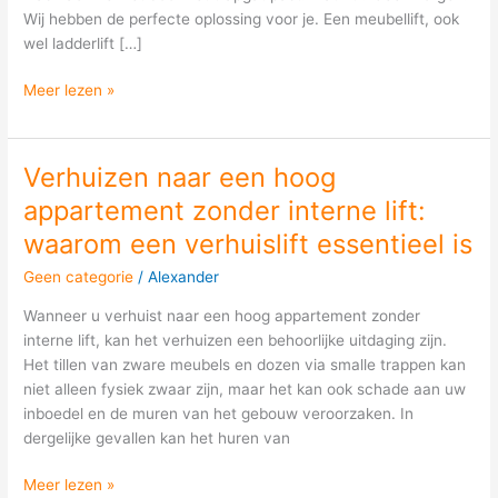
trapgat?
Wij hebben de perfecte oplossing voor je. Een meubellift, ook
wel ladderlift […]
Meer lezen »
Verhuizen naar een hoog
Verhuizen
naar
appartement zonder interne lift:
een
waarom een verhuislift essentieel is
hoog
appartement
Geen categorie
/
Alexander
zonder
Wanneer u verhuist naar een hoog appartement zonder
interne
interne lift, kan het verhuizen een behoorlijke uitdaging zijn.
lift:
Het tillen van zware meubels en dozen via smalle trappen kan
waarom
niet alleen fysiek zwaar zijn, maar het kan ook schade aan uw
een
inboedel en de muren van het gebouw veroorzaken. In
verhuislift
dergelijke gevallen kan het huren van
essentieel
is
Meer lezen »