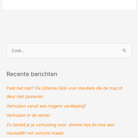
Z
o
e
Recente berichten
k
n
Past het niet? De Ultieme Gids voor meubels die de trap of
a
deur niet passeren
a
Verhuizen vanaf een hogere verdieping?
r
Verhuizen in de winter
:
Zo bereid je je verhuizing voor: slimme tips én hoe een
meubellift het verschil maakt