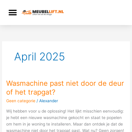
Ga
naar
de
inhoud
April 2025
Wasmachine past niet door de deur
Wasmachine
past
of het trapgat?
niet
Geen categorie
/
Alexander
door
de
Wij hebben voor u de oplossing! Het lijkt misschien eenvoudig:
deur
je hebt een nieuwe wasmachine gekocht en staat te popelen
of
om hem in je woning te installeren. Maar dan ontdek je dat de
het
wasmachine niet door het trapgat past. Wat nu? Geen zorgen!