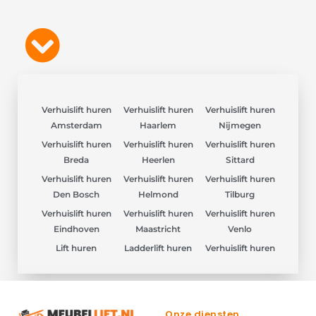
Verhuislift huren
Verhuislift huren
Verhuislift huren
Amsterdam
Haarlem
Nijmegen
Verhuislift huren
Verhuislift huren
Verhuislift huren
Breda
Heerlen
Sittard
Verhuislift huren
Verhuislift huren
Verhuislift huren
Den Bosch
Helmond
Tilburg
Verhuislift huren
Verhuislift huren
Verhuislift huren
Eindhoven
Maastricht
Venlo
Lift huren
Ladderlift huren
Verhuislift huren
Onze diensten