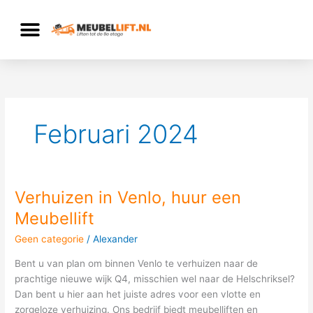
Ga
naar
de
inhoud
Februari 2024
Verhuizen in Venlo, huur een
Verhuizen
in
Meubellift
Venlo,
Geen categorie
/
Alexander
huur
een
Bent u van plan om binnen Venlo te verhuizen naar de
Meubellift
prachtige nieuwe wijk Q4, misschien wel naar de Helschriksel?
Dan bent u hier aan het juiste adres voor een vlotte en
zorgeloze verhuizing. Ons bedrijf biedt meubelliften en