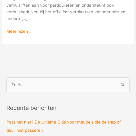
verhuisliften aan voor particulieren en ondersteunt ook
verhuisbedrijven bij het efficiënt verplaatsen van meubels en
andere […]
Meer lezen »
Z
o
e
Recente berichten
k
n
Past het niet? De Ultieme Gids voor meubels die de trap of
a
deur niet passeren
a