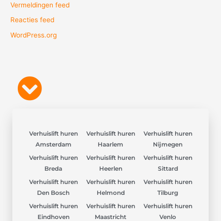
Vermeldingen feed
Reacties feed
WordPress.org
Verhuislift huren
Verhuislift huren
Verhuislift huren
Amsterdam
Haarlem
Nijmegen
Verhuislift huren
Verhuislift huren
Verhuislift huren
Breda
Heerlen
Sittard
Verhuislift huren
Verhuislift huren
Verhuislift huren
Den Bosch
Helmond
Tilburg
Verhuislift huren
Verhuislift huren
Verhuislift huren
Eindhoven
Maastricht
Venlo