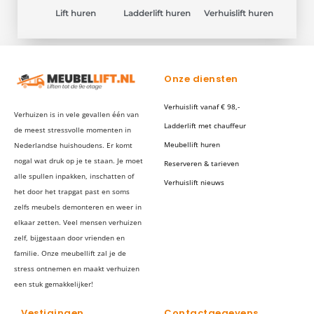
Lift huren
Ladderlift huren
Verhuislift huren
Onze diensten
Verhuislift vanaf € 98,-
Verhuizen is in vele gevallen één van
Ladderlift met chauffeur
de meest stressvolle momenten in
Meubellift huren
Nederlandse huishoudens. Er komt
nogal wat druk op je te staan. Je moet
Reserveren & tarieven
alle spullen inpakken, inschatten of
Verhuislift nieuws
het door het trapgat past en soms
zelfs meubels demonteren en weer in
elkaar zetten. Veel mensen verhuizen
zelf, bijgestaan door vrienden en
familie. Onze meubellift zal je de
stress ontnemen en maakt verhuizen
een stuk gemakkelijker!
Vestigingen
Contactgegevens