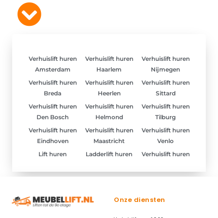
Verhuislift huren
Verhuislift huren
Verhuislift huren
Amsterdam
Haarlem
Nijmegen
Verhuislift huren
Verhuislift huren
Verhuislift huren
Breda
Heerlen
Sittard
Verhuislift huren
Verhuislift huren
Verhuislift huren
Den Bosch
Helmond
Tilburg
Verhuislift huren
Verhuislift huren
Verhuislift huren
Eindhoven
Maastricht
Venlo
Lift huren
Ladderlift huren
Verhuislift huren
Onze diensten