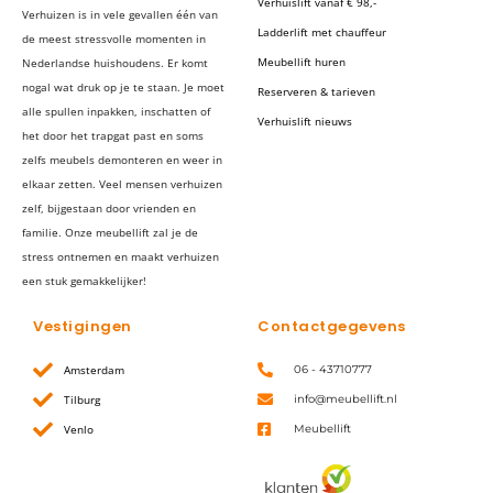
Verhuislift vanaf € 98,-
Verhuizen is in vele gevallen één van
Ladderlift met chauffeur
de meest stressvolle momenten in
Meubellift huren
Nederlandse huishoudens. Er komt
nogal wat druk op je te staan. Je moet
Reserveren & tarieven
alle spullen inpakken, inschatten of
Verhuislift nieuws
het door het trapgat past en soms
zelfs meubels demonteren en weer in
elkaar zetten. Veel mensen verhuizen
zelf, bijgestaan door vrienden en
familie. Onze meubellift zal je de
stress ontnemen en maakt verhuizen
een stuk gemakkelijker!
Vestigingen
Contactgegevens
Amsterdam
06 - 43710777
Tilburg
info@meubellift.nl
Venlo
Meubellift