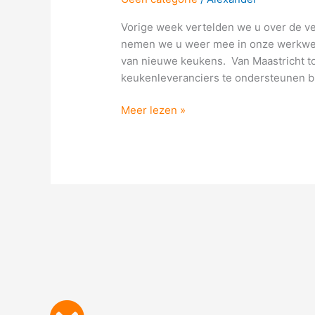
u
Vorige week vertelden we u over de ve
van
nemen we u weer mee in onze werkweek.
dienst
van nieuwe keukens. Van Maastricht t
zijn?
keukenleveranciers te ondersteunen bi
Meer lezen »