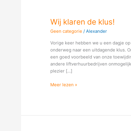
Wij
Wij klaren de klus!
klaren
Geen categorie
/
Alexander
de
klus!
Vorige keer hebben we u een dagje op 
onderweg naar een uitdagende klus. 
een goed voorbeeld van onze toewijding
andere liftverhuurbedrijven onmogelij
plezier […]
Meer lezen »