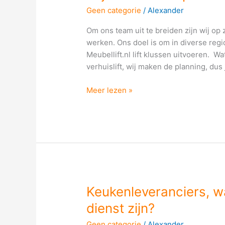
zoeken
Geen categorie
/
Alexander
een
partner
Om ons team uit te breiden zijn wij op
regio
werken. Ons doel is om in diverse regi
Gorinchem
Meubellift.nl lift klussen uitvoeren. W
of
verhuislift, wij maken de planning, dus je
Ede!
Meer lezen »
Keukenleveranciers,
Keukenleveranciers, 
waarmee
dienst zijn?
mogen
Geen categorie
/
Alexander
wij