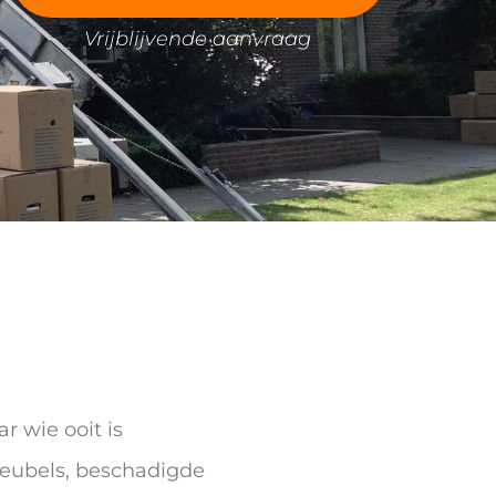
Vrijblijvende aanvraag
r wie ooit is
 meubels, beschadigde