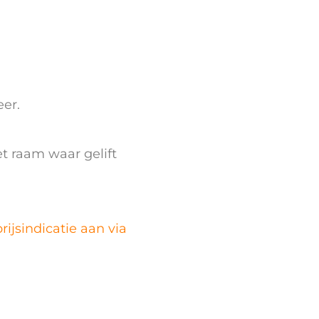
er.
t raam waar gelift
prijsindicatie aan via