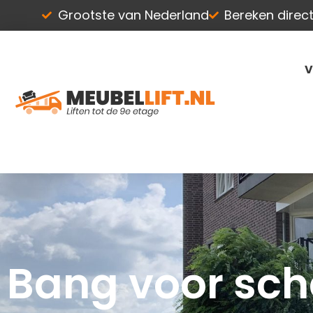
Ga
Grootste van Nederland
Bereken direct 
naar
de
inhoud
V
Bang voor sch