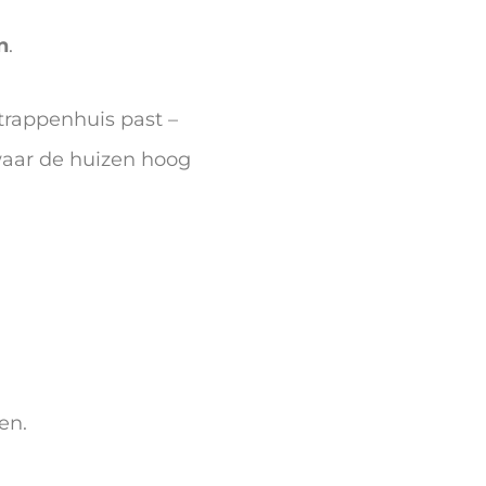
n
.
trappenhuis past –
waar de huizen hoog
en.