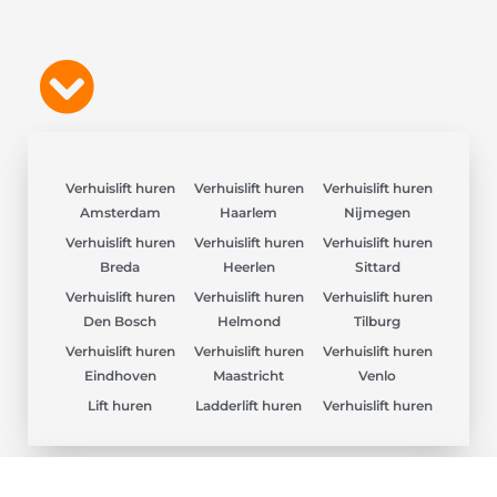
Verhuislift huren
Verhuislift huren
Verhuislift huren
Amsterdam
Haarlem
Nijmegen
Verhuislift huren
Verhuislift huren
Verhuislift huren
Breda
Heerlen
Sittard
Verhuislift huren
Verhuislift huren
Verhuislift huren
Den Bosch
Helmond
Tilburg
Verhuislift huren
Verhuislift huren
Verhuislift huren
Eindhoven
Maastricht
Venlo
Lift huren
Ladderlift huren
Verhuislift huren