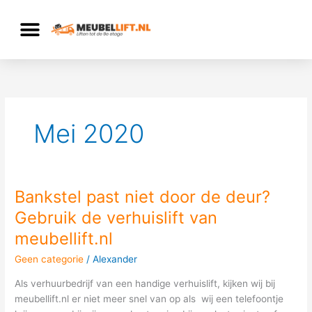
Ga
naar
de
inhoud
Mei 2020
Bankstel past niet door de deur?
Bankstel
past
Gebruik de verhuislift van
niet
meubellift.nl
door
de
Geen categorie
/
Alexander
deur?
Als verhuurbedrijf van een handige verhuislift, kijken wij bij
Gebruik
meubellift.nl er niet meer snel van op als wij een telefoontje
de