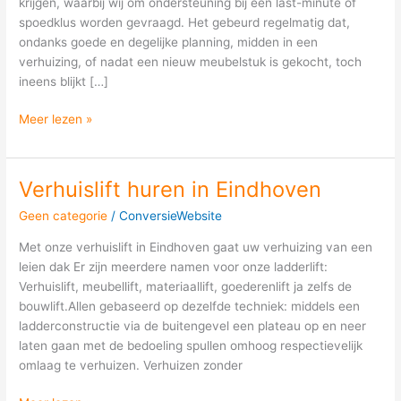
krijgen, waarbij wij om ondersteuning bij een last-minute of
verhuislift
spoedklus worden gevraagd. Het gebeurd regelmatig dat,
van
ondanks goede en degelijke planning, midden in een
meubellift.nl
verhuizing, of nadat een nieuw meubelstuk is gekocht, toch
ineens blijkt […]
Meer lezen »
Verhuislift huren in Eindhoven
Verhuislift
huren
Geen categorie
/
ConversieWebsite
in
Eindhoven
Met onze verhuislift in Eindhoven gaat uw verhuizing van een
leien dak Er zijn meerdere namen voor onze ladderlift:
Verhuislift, meubellift, materiaallift, goederenlift ja zelfs de
bouwlift.Allen gebaseerd op dezelfde techniek: middels een
ladderconstructie via de buitengevel een plateau op en neer
laten gaan met de bedoeling spullen omhoog respectievelijk
omlaag te verhuizen. Verhuizen zonder