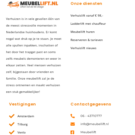
Onze diensten
Verhuislift vanaf € 98,-
Verhuizen is in vele gevallen één van
Ladderlift met chauffeur
de meest stressvolle momenten in
Meubellift huren
Nederlandse huishoudens. Er komt
nogal wat druk op je te staan. Je moet
Reserveren & tarieven
alle spullen inpakken, inschatten of
Verhuislift nieuws
het door het trapgat past en soms
zelfs meubels demonteren en weer in
elkaar zetten. Veel mensen verhuizen
zelf, bijgestaan door vrienden en
familie. Onze meubellift zal je de
stress ontnemen en maakt verhuizen
een stuk gemakkelijker!
Vestigingen
Contactgegevens
Amsterdam
06 - 43710777
Tilburg
info@meubellift.nl
Venlo
Meubellift