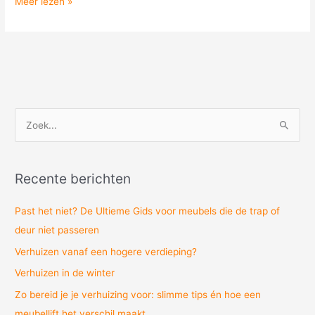
Meer lezen »
Z
o
e
Recente berichten
k
n
Past het niet? De Ultieme Gids voor meubels die de trap of
a
deur niet passeren
a
Verhuizen vanaf een hogere verdieping?
r
Verhuizen in de winter
:
Zo bereid je je verhuizing voor: slimme tips én hoe een
meubellift het verschil maakt