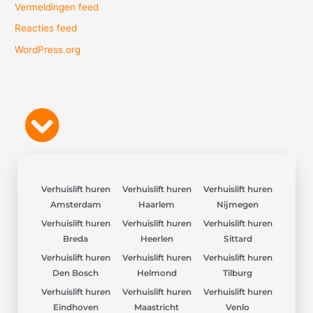
Vermeldingen feed
Reacties feed
WordPress.org
Verhuislift huren
Verhuislift huren
Verhuislift huren
Amsterdam
Haarlem
Nijmegen
Verhuislift huren
Verhuislift huren
Verhuislift huren
Breda
Heerlen
Sittard
Verhuislift huren
Verhuislift huren
Verhuislift huren
Den Bosch
Helmond
Tilburg
Verhuislift huren
Verhuislift huren
Verhuislift huren
Eindhoven
Maastricht
Venlo