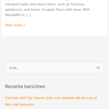
transport bulky and heavy items, such as furniture,
appliances, and boxes, to upper floors with ease. With
Meubellift.nl, […]
Meer lezen »
Z
o
e
Recente berichten
k
n
Past het niet? De Ultieme Gids voor meubels die de trap of
a
deur niet passeren
a