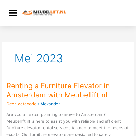
Ga
naar
de
inhoud
Mei 2023
Renting a Furniture Elevator in
Renting
a
Amsterdam with Meubellift.nl
Furniture
Geen categorie
/
Alexander
Elevator
in
Are you an expat planning to move to Amsterdam?
Amsterdam
Meubellift.nl is here to assist you with reliable and efficient
with
furniture elevator rental services tailored to meet the needs of
Meubellift.nl
expats. Our furniture elevators are designed to safely