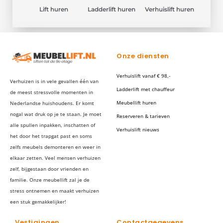
Lift huren
Ladderlift huren
Verhuislift huren
Onze diensten
Verhuislift vanaf € 98,-
Verhuizen is in vele gevallen één van
Ladderlift met chauffeur
de meest stressvolle momenten in
Meubellift huren
Nederlandse huishoudens. Er komt
nogal wat druk op je te staan. Je moet
Reserveren & tarieven
alle spullen inpakken, inschatten of
Verhuislift nieuws
het door het trapgat past en soms
zelfs meubels demonteren en weer in
elkaar zetten. Veel mensen verhuizen
zelf, bijgestaan door vrienden en
familie. Onze meubellift zal je de
stress ontnemen en maakt verhuizen
een stuk gemakkelijker!
Vestigingen
Contactgegevens