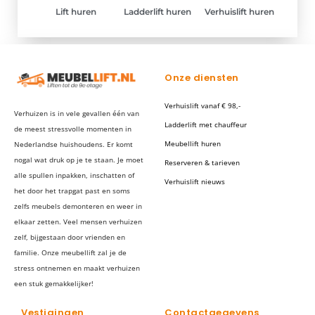
Lift huren
Ladderlift huren
Verhuislift huren
Onze diensten
Verhuislift vanaf € 98,-
Verhuizen is in vele gevallen één van
Ladderlift met chauffeur
de meest stressvolle momenten in
Meubellift huren
Nederlandse huishoudens. Er komt
nogal wat druk op je te staan. Je moet
Reserveren & tarieven
alle spullen inpakken, inschatten of
Verhuislift nieuws
het door het trapgat past en soms
zelfs meubels demonteren en weer in
elkaar zetten. Veel mensen verhuizen
zelf, bijgestaan door vrienden en
familie. Onze meubellift zal je de
stress ontnemen en maakt verhuizen
een stuk gemakkelijker!
Vestigingen
Contactgegevens