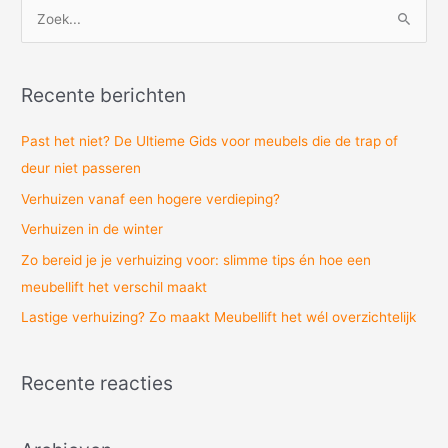
Z
o
e
Recente berichten
k
n
Past het niet? De Ultieme Gids voor meubels die de trap of
a
deur niet passeren
a
Verhuizen vanaf een hogere verdieping?
r
Verhuizen in de winter
:
Zo bereid je je verhuizing voor: slimme tips én hoe een
meubellift het verschil maakt
Lastige verhuizing? Zo maakt Meubellift het wél overzichtelijk
Recente reacties