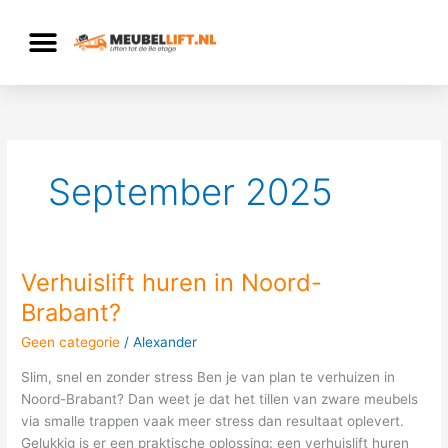
Ga
naar
de
inhoud
September 2025
Verhuislift huren in Noord-
Verhuislift
huren
Brabant?
in
Geen categorie
/
Alexander
Noord-
Brabant?
Slim, snel en zonder stress Ben je van plan te verhuizen in
Noord-Brabant? Dan weet je dat het tillen van zware meubels
via smalle trappen vaak meer stress dan resultaat oplevert.
Gelukkig is er een praktische oplossing: een verhuislift huren