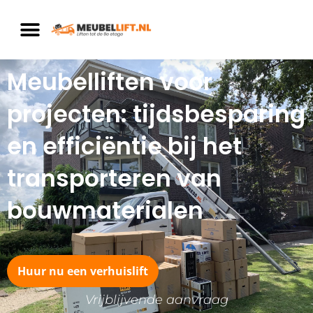
Ga
naar
de
inhoud
Meubelliften voor
projecten: tijdsbesparing
en efficiëntie bij het
transporteren van
bouwmaterialen
Huur nu een verhuislift
Vrijblijvende aanvraag