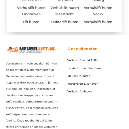
Verhuislift huren
Verhuislift huren
Verhuislift huren
Eindhoven
Maastricht
Venlo
Lift huren
Ladderlift huren
Verhuislift huren
Onze diensten
Verhuislift vanaf € 98,-
Verhuizen is in vele gevallen één van
Ladderlift met chauffeur
de meest stressvolle momenten in
Meubellift huren
Nederlandse huishoudens. Er komt
nogal wat druk op je te staan. Je moet
Reserveren & tarieven
alle spullen inpakken, inschatten of
Verhuislift nieuws
het door het trapgat past en soms
zelfs meubels demonteren en weer in
elkaar zetten. Veel mensen verhuizen
zelf, bijgestaan door vrienden en
familie. Onze meubellift zal je de
stress ontnemen en maakt verhuizen