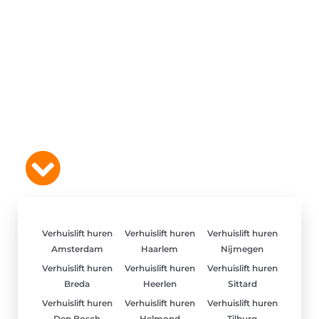
Verhuislift huren
Verhuislift huren
Verhuislift huren
Amsterdam
Haarlem
Nijmegen
Verhuislift huren
Verhuislift huren
Verhuislift huren
Breda
Heerlen
Sittard
Verhuislift huren
Verhuislift huren
Verhuislift huren
Den Bosch
Helmond
Tilburg