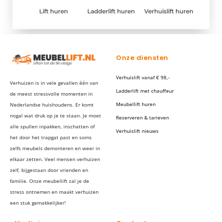
Lift huren
Ladderlift huren
Verhuislift huren
Onze diensten
Verhuislift vanaf € 98,-
Verhuizen is in vele gevallen één van
Ladderlift met chauffeur
de meest stressvolle momenten in
Meubellift huren
Nederlandse huishoudens. Er komt
nogal wat druk op je te staan. Je moet
Reserveren & tarieven
alle spullen inpakken, inschatten of
Verhuislift nieuws
het door het trapgat past en soms
zelfs meubels demonteren en weer in
elkaar zetten. Veel mensen verhuizen
zelf, bijgestaan door vrienden en
familie. Onze meubellift zal je de
stress ontnemen en maakt verhuizen
een stuk gemakkelijker!