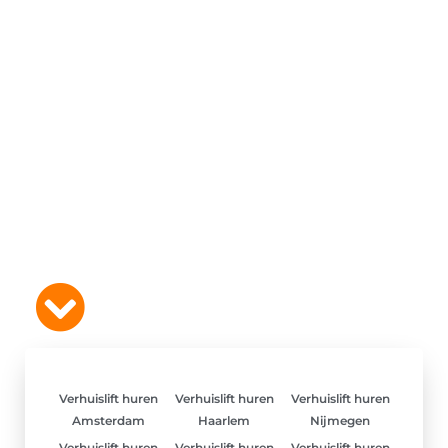
Verhuislift huren
Verhuislift huren
Verhuislift huren
Amsterdam
Haarlem
Nijmegen
Verhuislift huren
Verhuislift huren
Verhuislift huren