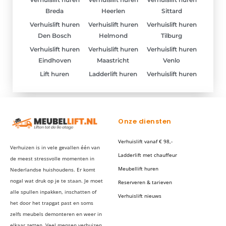
Breda
Heerlen
Sittard
Verhuislift huren
Verhuislift huren
Verhuislift huren
Den Bosch
Helmond
Tilburg
Verhuislift huren
Verhuislift huren
Verhuislift huren
Eindhoven
Maastricht
Venlo
Lift huren
Ladderlift huren
Verhuislift huren
Onze diensten
Verhuislift vanaf € 98,-
Verhuizen is in vele gevallen één van
Ladderlift met chauffeur
de meest stressvolle momenten in
Meubellift huren
Nederlandse huishoudens. Er komt
nogal wat druk op je te staan. Je moet
Reserveren & tarieven
alle spullen inpakken, inschatten of
Verhuislift nieuws
het door het trapgat past en soms
zelfs meubels demonteren en weer in
elkaar zetten. Veel mensen verhuizen