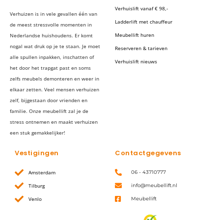
Verhuislift vanaf € 98,-
Verhuizen is in vele gevallen één van
Ladderlift met chauffeur
de meest stressvolle momenten in
Meubellift huren
Nederlandse huishoudens. Er komt
nogal wat druk op je te staan. Je moet
Reserveren & tarieven
alle spullen inpakken, inschatten of
Verhuislift nieuws
het door het trapgat past en soms
zelfs meubels demonteren en weer in
elkaar zetten. Veel mensen verhuizen
zelf, bijgestaan door vrienden en
familie. Onze meubellift zal je de
stress ontnemen en maakt verhuizen
een stuk gemakkelijker!
Vestigingen
Contactgegevens
Amsterdam
06 - 43710777
Tilburg
info@meubellift.nl
Venlo
Meubellift