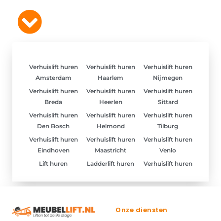
Verhuislift huren
Verhuislift huren
Verhuislift huren
Amsterdam
Haarlem
Nijmegen
Verhuislift huren
Verhuislift huren
Verhuislift huren
Breda
Heerlen
Sittard
Verhuislift huren
Verhuislift huren
Verhuislift huren
Den Bosch
Helmond
Tilburg
Verhuislift huren
Verhuislift huren
Verhuislift huren
Eindhoven
Maastricht
Venlo
Lift huren
Ladderlift huren
Verhuislift huren
Onze diensten