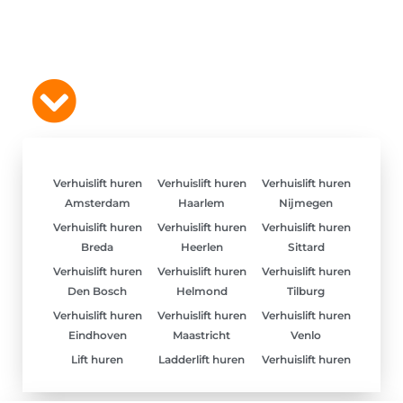
Verhuislift huren
Verhuislift huren
Verhuislift huren
Amsterdam
Haarlem
Nijmegen
Verhuislift huren
Verhuislift huren
Verhuislift huren
Breda
Heerlen
Sittard
Verhuislift huren
Verhuislift huren
Verhuislift huren
Den Bosch
Helmond
Tilburg
Verhuislift huren
Verhuislift huren
Verhuislift huren
Eindhoven
Maastricht
Venlo
Lift huren
Ladderlift huren
Verhuislift huren