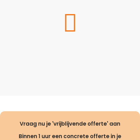
Vraag nu je 'vrijblijvende offerte' aan
Binnen 1 uur een concrete offerte in je