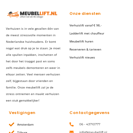
Onze diensten
Verhuislift vanaf € 98,-
Verhuizen is in vele gevallen één van
Ladderlift met chauffeur
de meest stressvolle momenten in
Meubellift huren
Nederlandse huishoudens. Er komt
nogal wat druk op je te staan. Je moet
Reserveren & tarieven
alle spullen inpakken, inschatten of
Verhuislift nieuws
het door het trapgat past en soms
zelfs meubels demonteren en weer in
elkaar zetten. Veel mensen verhuizen
zelf, bijgestaan door vrienden en
familie. Onze meubellift zal je de
stress ontnemen en maakt verhuizen
een stuk gemakkelijker!
Vestigingen
Contactgegevens
Amsterdam
06 - 43710777
Tilburg
info@meubellift.nl