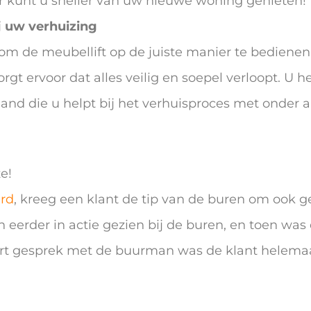
oor kunt u sneller van uw nieuwe woning genieten!
j uw verhuizing
 om de meubellift op de juiste manier te bedienen
rgt ervoor dat alles veilig en soepel verloopt. U h
mand die u helpt bij het verhuisproces met onder a
e!
ard
, kreeg een klant de tip van de buren om ook 
eerder in actie gezien bij de buren, en toen was 
rt gesprek met de buurman was de klant helemaa