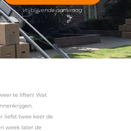
Vrijblijvende aanvraag
eer te liften! Wat
nnenkrijgen.
liefst twee keer de
en week later de