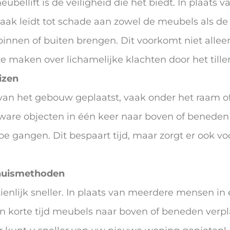
bellift is de veiligheid die het biedt. In plaats
 vaak leidt tot schade aan zowel de meubels als 
r binnen of buiten brengen. Dit voorkomt niet alle
te maken over lichamelijke klachten door het tille
izen
 van het gebouw geplaatst, vaak onder het raam o
 zware objecten in één keer naar boven of bened
e gangen. Dit bespaart tijd, maar zorgt er ook vo
erhuismethoden
enlijk sneller. In plaats van meerdere mensen in
n korte tijd meubels naar boven of beneden verpl