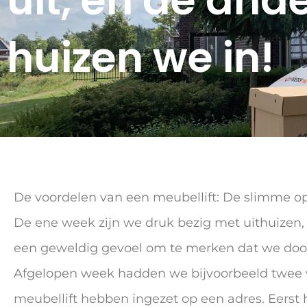
uit, en de and
huizen we in!
De voordelen van een meubellift: De slimme op
De ene week zijn we druk bezig met uithuizen, 
een geweldig gevoel om te merken dat we doo
Afgelopen week hadden we bijvoorbeeld twee v
meubellift hebben ingezet op een adres. Eerst