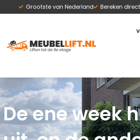
Ga
Grootste van Nederland
Bereken direct 
naar
de
inhoud
V
De ene week h